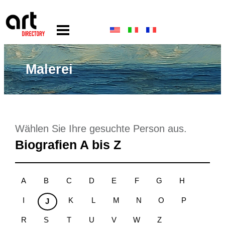
Malerei
Wählen Sie Ihre gesuchte Person aus.
Biografien A bis Z
A
B
C
D
E
F
G
H
I
K
L
M
N
O
P
J
R
S
T
U
V
W
Z