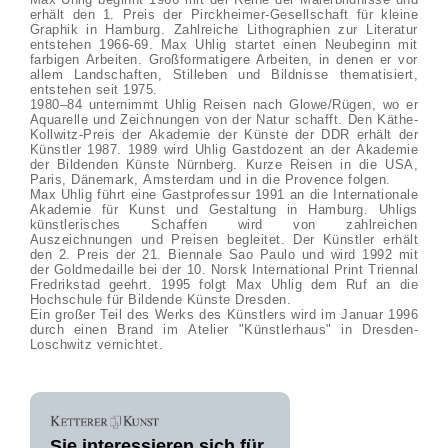
erhält den 1. Preis der Pirckheimer-Gesellschaft für kleine
Graphik in Hamburg. Zahlreiche Lithographien zur Literatur
entstehen 1966-69. Max Uhlig startet einen Neubeginn mit
farbigen Arbeiten. Großformatigere Arbeiten, in denen er vor
allem Landschaften, Stilleben und Bildnisse thematisiert,
entstehen seit 1975.
1980–84 unternimmt Uhlig Reisen nach Glowe/Rügen, wo er
Aquarelle und Zeichnungen von der Natur schafft. Den Käthe-
Kollwitz-Preis der Akademie der Künste der DDR erhält der
Künstler 1987. 1989 wird Uhlig Gastdozent an der Akademie
der Bildenden Künste Nürnberg. Kurze Reisen in die USA,
Paris, Dänemark, Amsterdam und in die Provence folgen.
Max Uhlig führt eine Gastprofessur 1991 an die Internationale
Akademie für Kunst und Gestaltung in Hamburg. Uhligs
künstlerisches Schaffen wird von zahlreichen
Auszeichnungen und Preisen begleitet. Der Künstler erhält
den 2. Preis der 21. Biennale Sao Paulo und wird 1992 mit
der Goldmedaille bei der 10. Norsk International Print Triennal
Fredrikstad geehrt. 1995 folgt Max Uhlig dem Ruf an die
Hochschule für Bildende Künste Dresden.
Ein großer Teil des Werks des Künstlers wird im Januar 1996
durch einen Brand im Atelier "Künstlerhaus" in Dresden-
Loschwitz vernichtet.
Sie interessieren sich für