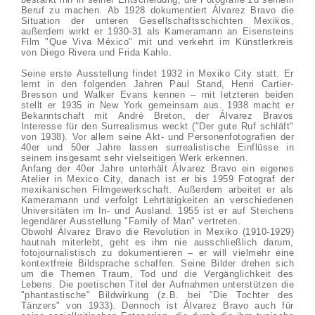
Beruf zu machen. Ab 1928 dokumentiert Álvarez Bravo die
Situation der unteren Gesellschaftsschichten Mexikos,
außerdem wirkt er 1930-31 als Kameramann an Eisensteins
Film "Que Viva México" mit und verkehrt im Künstlerkreis
von Diego Rivera und Frida Kahlo.
Seine erste Ausstellung findet 1932 in Mexiko City statt. Er
lernt in den folgenden Jahren Paul Stand, Henri Cartier-
Bresson und Walker Evans kennen – mit letzteren beiden
stellt er 1935 in New York gemeinsam aus. 1938 macht er
Bekanntschaft mit André Breton, der Álvarez Bravos
Interesse für den Surrealismus weckt ("Der gute Ruf schläft"
von 1938). Vor allem seine Akt- und Personenfotografien der
40er und 50er Jahre lassen surrealistische Einflüsse in
seinem insgesamt sehr vielseitigen Werk erkennen.
Anfang der 40er Jahre unterhält Álvarez Bravo ein eigenes
Atelier in Mexico City, danach ist er bis 1959 Fotograf der
mexikanischen Filmgewerkschaft. Außerdem arbeitet er als
Kameramann und verfolgt Lehrtätigkeiten an verschiedenen
Universitäten im In- und Ausland. 1955 ist er auf Steichens
legendärer Ausstellung "Family of Man" vertreten.
Obwohl Álvarez Bravo die Revolution in Mexiko (1910-1929)
hautnah miterlebt, geht es ihm nie ausschließlich darum,
fotojournalistisch zu dokumentieren – er will vielmehr eine
kontextfreie Bildsprache schaffen. Seine Bilder drehen sich
um die Themen Traum, Tod und die Vergänglichkeit des
Lebens. Die poetischen Titel der Aufnahmen unterstützen die
"phantastische" Bildwirkung (z.B. bei "Die Tochter des
Tänzers" von 1933). Dennoch ist Álvarez Bravo auch für