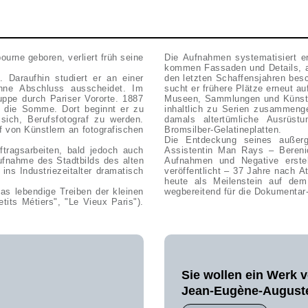
urne geboren, verliert früh seine
Die Aufnahmen systematisiert e
kommen Fassaden und Details, a
 Daraufhin studiert er an einer
den letzten Schaffensjahren besc
ohne Abschluss ausscheidet. Im
sucht er frühere Plätze erneut a
uppe durch Pariser Vororte. 1887
Museen, Sammlungen und Künstle
in die Somme. Dort beginnt er zu
inhaltlich zu Serien zusammeng
sich, Berufsfotograf zu werden.
damals altertümliche Ausrüst
f von Künstlern an fotografischen
Bromsilber-Gelatineplatten.
Die Entdeckung seines außer
ftragsarbeiten, bald jedoch auch
Assistentin Man Rays – Berenic
aufnahme des Stadtbilds des alten
Aufnahmen und Negative erst
ns Industriezeitalter dramatisch
veröffentlicht – 37 Jahre nach A
heute als Meilenstein auf de
as lebendige Treiben der kleinen
wegbereitend für die Dokumentar-
tits Métiers", "Le Vieux Paris").
Sie wollen ein Werk 
Jean-Eugène-Auguste