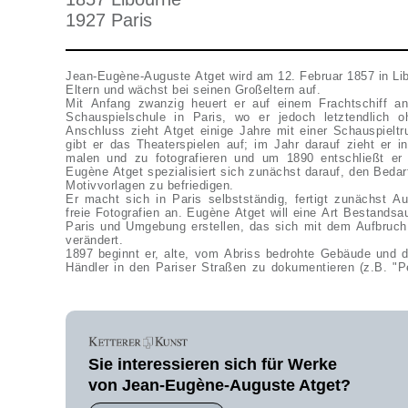
1927 Paris
Jean-Eugène-Auguste Atget wird am 12. Februar 1857 in Libo
Eltern und wächst bei seinen Großeltern auf.
Mit Anfang zwanzig heuert er auf einem Frachtschiff an.
Schauspielschule in Paris, wo er jedoch letztendlich 
Anschluss zieht Atget einige Jahre mit einer Schauspieltr
gibt er das Theaterspielen auf; im Jahr darauf zieht er 
malen und zu fotografieren und um 1890 entschließt er 
Eugène Atget spezialisiert sich zunächst darauf, den Bedar
Motivvorlagen zu befriedigen.
Er macht sich in Paris selbstständig, fertigt zunächst Au
freie Fotografien an. Eugène Atget will eine Art Bestands
Paris und Umgebung erstellen, das sich mit dem Aufbruch i
verändert.
1897 beginnt er, alte, vom Abriss bedrohte Gebäude und d
Händler in den Pariser Straßen zu dokumentieren (z.B. "Pe
Sie interessieren sich für Werke
von Jean-Eugène-Auguste Atget?