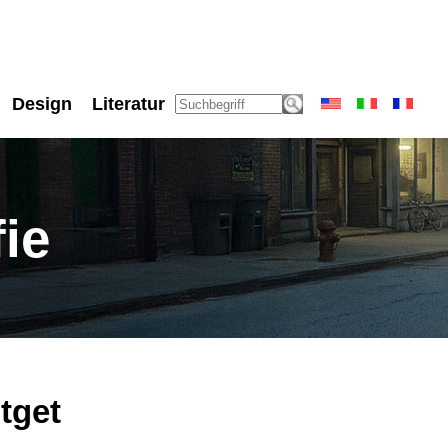
Design
Literatur
ie
tget