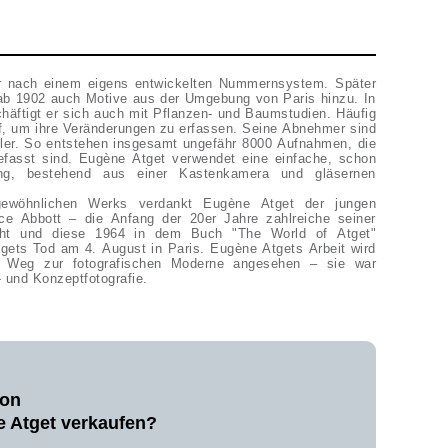
r nach einem eigens entwickelten Nummernsystem. Später
b 1902 auch Motive aus der Umgebung von Paris hinzu. In
häftigt er sich auch mit Pflanzen- und Baumstudien. Häufig
uf, um ihre Veränderungen zu erfassen. Seine Abnehmer sind
r. So entstehen insgesamt ungefähr 8000 Aufnahmen, die
efasst sind. Eugène Atget verwendet eine einfache, schon
ung, bestehend aus einer Kastenkamera und gläsernen
gewöhnlichen Werks verdankt Eugène Atget der jungen
e Abbott – die Anfang der 20er Jahre zahlreiche seiner
eht und diese 1964 in dem Buch "The World of Atget"
tgets Tod am 4. August in Paris. Eugène Atgets Arbeit wird
m Weg zur fotografischen Moderne angesehen – sie war
 und Konzeptfotografie.
von
 Atget verkaufen?