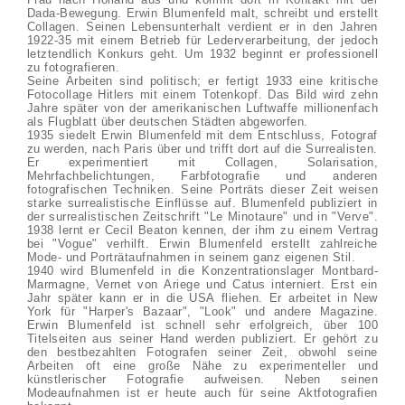
Dada-Bewegung. Erwin Blumenfeld malt, schreibt und erstellt
Collagen. Seinen Lebensunterhalt verdient er in den Jahren
1922-35 mit einem Betrieb für Lederverarbeitung, der jedoch
letztendlich Konkurs geht. Um 1932 beginnt er professionell
zu fotografieren.
Seine Arbeiten sind politisch; er fertigt 1933 eine kritische
Fotocollage Hitlers mit einem Totenkopf. Das Bild wird zehn
Jahre später von der amerikanischen Luftwaffe millionenfach
als Flugblatt über deutschen Städten abgeworfen.
1935 siedelt Erwin Blumenfeld mit dem Entschluss, Fotograf
zu werden, nach Paris über und trifft dort auf die Surrealisten.
Er experimentiert mit Collagen, Solarisation,
Mehrfachbelichtungen, Farbfotografie und anderen
fotografischen Techniken. Seine Porträts dieser Zeit weisen
starke surrealistische Einflüsse auf. Blumenfeld publiziert in
der surrealistischen Zeitschrift "Le Minotaure" und in "Verve".
1938 lernt er Cecil Beaton kennen, der ihm zu einem Vertrag
bei "Vogue" verhilft. Erwin Blumenfeld erstellt zahlreiche
Mode- und Porträtaufnahmen in seinem ganz eigenen Stil.
1940 wird Blumenfeld in die Konzentrationslager Montbard-
Marmagne, Vernet von Ariege und Catus interniert. Erst ein
Jahr später kann er in die USA fliehen. Er arbeitet in New
York für "Harper's Bazaar", "Look" und andere Magazine.
Erwin Blumenfeld ist schnell sehr erfolgreich, über 100
Titelseiten aus seiner Hand werden publiziert. Er gehört zu
den bestbezahlten Fotografen seiner Zeit, obwohl seine
Arbeiten oft eine große Nähe zu experimenteller und
künstlerischer Fotografie aufweisen. Neben seinen
Modeaufnahmen ist er heute auch für seine Aktfotografien